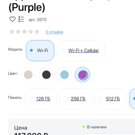
(Purple)
арт. 2675
0 отзывов
Модель:
Wi-Fi
Wi-Fi + Cellular
Цвет:
Память:
128 ГБ
256 ГБ
512 ГБ
Цена
В наличии