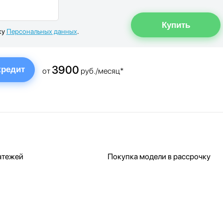
ку
Персональных данных
.
3900
кредит
от
руб./месяц*
атежей
Покупка модели в рассрочку