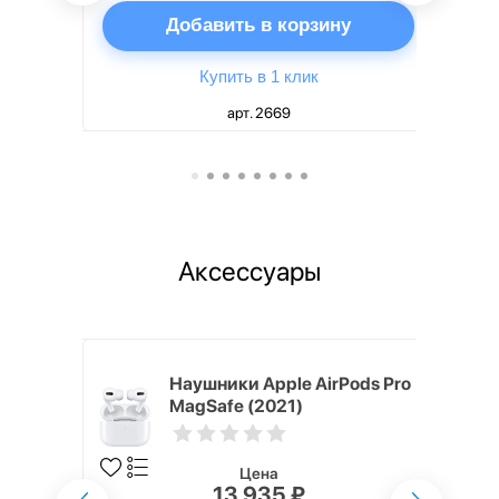
ну
Добавить в корзину
Купить в 1 клик
арт. 2669
Аксессуары
ядное
Наушники Apple AirPods Pro
g EP-
MagSafe (2021)
 быстрой
Цена
13 935 ₽