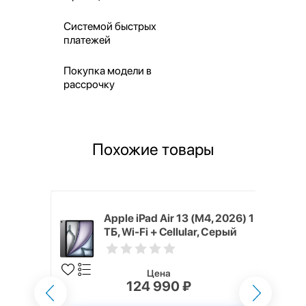
Системой быстрых
платежей
Покупка модели в
рассрочку
Похожие товары
M4, 2026)
Apple iPad Air 13 (M4, 2026) 1
lar,
ТБ, Wi-Fi + Cellular, Серый
космос (Space Gray)
Цена
124 990 ₽