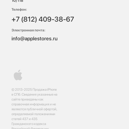
10/118 
Телефон:
+7 (812) 409-38-67
Электронная почта:
info@applestores.ru
© 2013-2025 Продажа iPhone
в СПб. Сведения указанные на
сайте приведены как
справочная информация и не
являются публичной офертой,
определяемой положениями
статей 437 и 435
Гражданского кодекса
Российской Федерации