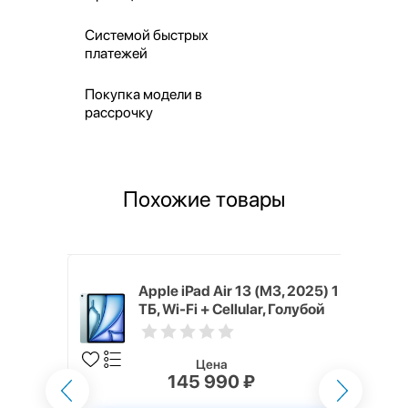
Системой быстрых
платежей
Покупка модели в
рассрочку
Похожие товары
M3, 2025)
Apple iPad Air 13 (M3, 2025) 1
lular, Серый
ТБ, Wi-Fi + Cellular, Голубой
y)
(Blue)
Цена
145 990 ₽