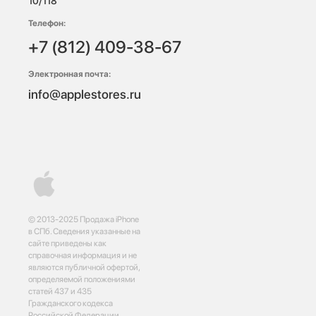
10/118 
Телефон:
+7 (812) 409-38-67
Электронная почта:
info@applestores.ru
© 2013-2025 Продажа iPhone
в СПб. Сведения указанные на
сайте приведены как
справочная информация и не
являются публичной офертой,
определяемой положениями
статей 437 и 435
Гражданского кодекса
Российской Федерации