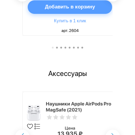
ну
Добавить в корзину
Купить в 1 клик
арт. 2604
Аксессуары
ядное
Наушники Apple AirPods Pro
g EP-
MagSafe (2021)
 быстрой
Цена
13 935 ₽