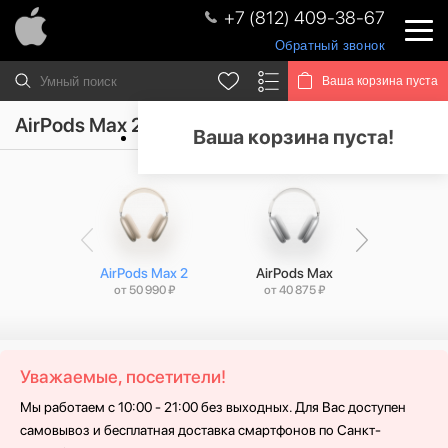
+7 (812) 409-38-67
Обратный звонок
Ваша корзина пуста
AirPods Max 2
Ваша корзина пуста!
AirPods Max 2
AirPods Max
AirPods
от 50 990 ₽
от 40 875 ₽
от 34 
Уважаемые, посетители!
Мы работаем с 10:00 - 21:00 без выходных. Для Вас доступен
самовывоз и бесплатная доставка смартфонов по Санкт-