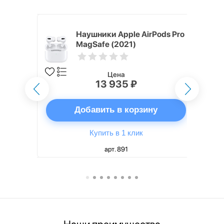
ядное
Наушники Apple AirPods Pro
g EP-
MagSafe (2021)
 быстрой
Цена
13 935 ₽
ну
Добавить в корзину
Купить в 1 клик
арт. 891