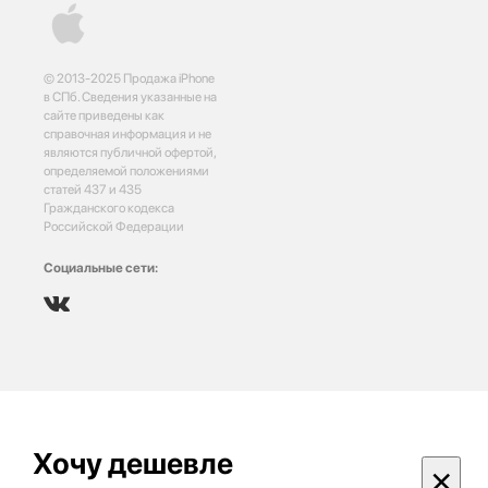
© 2013-2025 Продажа iPhone
в СПб. Сведения указанные на
сайте приведены как
справочная информация и не
являются публичной офертой,
определяемой положениями
статей 437 и 435
Гражданского кодекса
Российской Федерации
Социальные сети:
Хочу дешевле
×