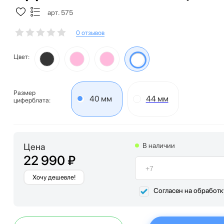
арт. 575
0 отзывов
Цвет:
Размер
40 мм
44 мм
циферблата:
Цена
В наличии
22 990 ₽
Хочу дешевле!
Согласен на обработ