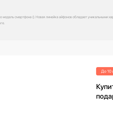
ю модель смартфона (). Новая линейка айфонов обладает уникальными хар
ге.
До 10
Купит
пода