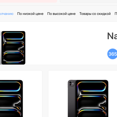
олчанию
По низкой цене
По высокой цене
Товары со скидкой
П
Na