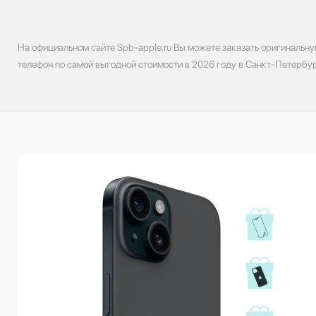
На официальном сайте Spb-apple.ru Вы можете заказать оригинальну
телефон по самой выгодной стоимости в 2026 году в Санкт-Петербур