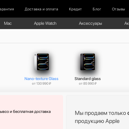
арантия
Доставка и оплата
Кредит
Блог
Отзывы
Mac
Apple Watch
Аксессуары
А
Nano-texture Glass
Standard glass
от 130 990 ₽
от 85 990 ₽
вывоз и бесплатная доставка
Мы продаем только
продукцию Apple