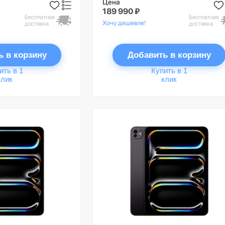
Цена
189 990 ₽
Бесплатная
Бесплатная
Хочу дешевле!
доставка
доставка
ь в корзину
Добавить в корзину
ить в 1
Купить в 1
клик
клик