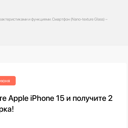
актеристиками и функциями. Смартфон (Nano-texture Glass) –
 июня
е Apple iPhone 15 и получите 2
рка!