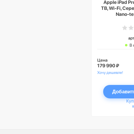
Apple iPad Pr
TB, Wi-Fi, Сер
Nano-te
арт
В 
Цена
179 990 ₽
Хочу дешевле!
Добавит
Куп