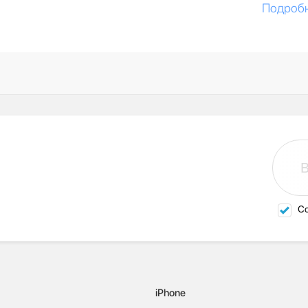
Подроб
Со
iPhone