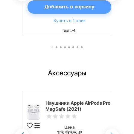
ну
Добавить в корзину
Купить в 1 клик
арт. 74
Аксессуары
ядное
Наушники Apple AirPods Pro
g EP-
MagSafe (2021)
 быстрой
Цена
13 935 ₽