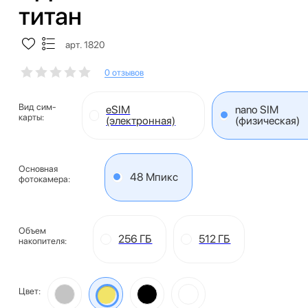
титан
арт. 1820
0 отзывов
Вид сим-
eSIM
nano SIM
карты:
(электронная)
(физическая)
Основная
48 Мпикс
фотокамера:
Объем
256 ГБ
512 ГБ
накопителя:
Цвет: