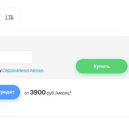
1 ТБ
ку
Персональных данных
.
3900
кредит
от
руб./месяц*