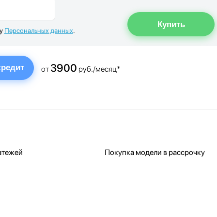
ку
Персональных данных
.
3900
кредит
от
руб./месяц*
атежей
Покупка модели в рассрочку