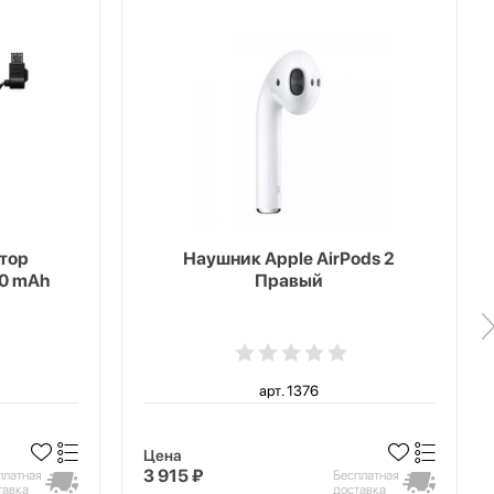
тор
Наушник Apple AirPods 2
00 mAh
Правый
арт. 1376
Цена
3 915 ₽
платная
Бесплатная
тавка
доставка