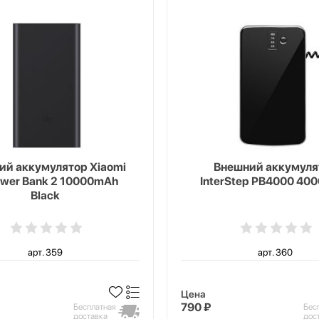
ий аккумулятор Xiaomi
Внешний аккумуля
ower Bank 2 10000mAh
InterStep PB4000 40
Black
арт. 359
арт. 360
Цена
790 ₽
Бесплатная
Бес
доставка
дос