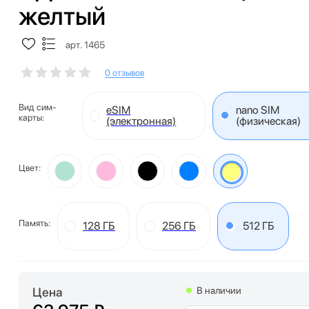
желтый
арт. 1465
0 отзывов
Вид сим-
eSIM
nano SIM
карты:
(электронная)
(физическая)
Цвет:
Память:
128 ГБ
256 ГБ
512 ГБ
Цена
В наличии