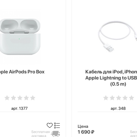
ple AirPods Pro Box
Кабель для iPod, iPhon
Apple Lightning to USB
(0.5 m)
арт. 1377
арт. 348
Цена
1 690 ₽
Бесплатная
Бес
доставка
дос