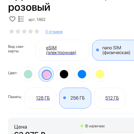
розовый
арт. 1462
0 отзывов
Вид сим-
eSIM
nano SIM
карты:
(электронная)
(физическая)
Цвет:
Память:
128 ГБ
256 ГБ
512 ГБ
Цена
В наличии