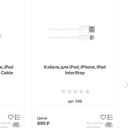
e, iPad
Кабель для iPod, iPhone, iPad
 Cable
InterStep
арт. 349
Цена
890 ₽
платная
Бесплатная
тавка
доставка