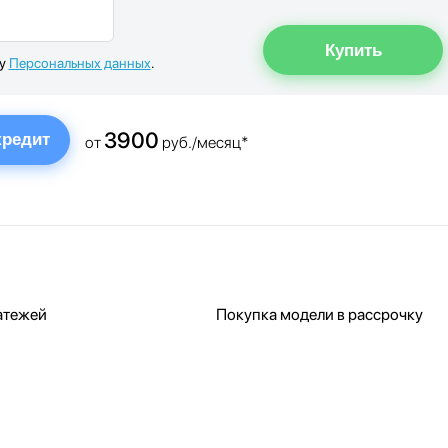
ку
Персональных данных
.
3900
кредит
от
руб./месяц*
атежей
Покупка модели в рассрочку