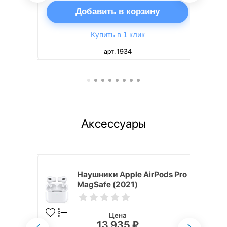
ну
Добавить в корзину
Купить в 1 клик
арт. 1934
Аксессуары
ядное
Наушники Apple AirPods Pro
g EP-
MagSafe (2021)
 быстрой
Цена
13 935 ₽