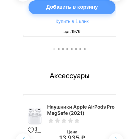
ну
Добавить в корзину
Купить в 1 клик
арт. 1976
Аксессуары
ядное
Наушники Apple AirPods Pro
g EP-
MagSafe (2021)
 быстрой
Цена
13 935 ₽