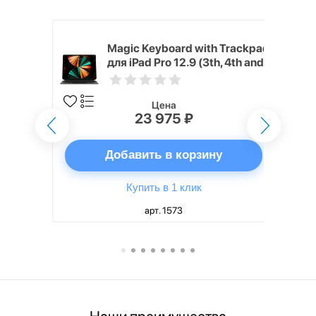
h Touch ID
Magic Keyboard with Trackpad
d русская,
для iPad Pro 12.9 (3th, 4th and
5th generation) русская,
черный
Цена
23 975 ₽
ну
Добавить в корзину
Купить в 1 клик
арт. 1573