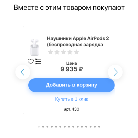
Вместе с этим товаром покупают
 ГБ,
Наушники Apple AirPods 2
SIM
(беспроводная зарядка
кейса)
Цена
9 935 ₽
ну
Добавить в корзину
Купить в 1 клик
арт. 430