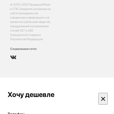
© 2013-2025 Продажа iPhone
в СПб. Сведения указанные на
сайте приведены как
справочная информация и не
являются публичной офертой,
определяемой положениями
статей 437 и 435
Гражданского кодекса
Российской Федерации
Социальные сети:
Хочу дешевле
×