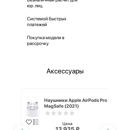
юр. лиц
Системой быстрых
платежей
Покупка модели в
рассрочку
Аксессуары
ядное
Наушники Apple AirPods Pro
g EP-
MagSafe (2021)
 быстрой
Цена
13 935 ₽