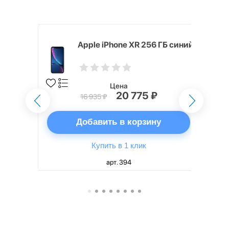
x 512 ГБ
Apple iPhone XR 256 ГБ синий
Цена
₽
20 775 ₽
16 935 ₽
ну
Добавить в корзину
Купить в 1 клик
арт. 394