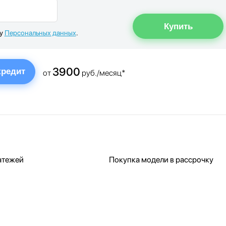
ку
Персональных данных
.
3900
кредит
от
руб./месяц*
атежей
Покупка модели в рассрочку