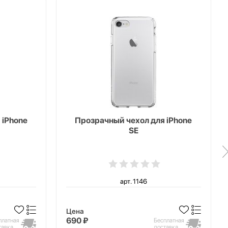
 iPhone
Прозрачный чехол для iPhone
SE
арт. 1146
Цена
690 ₽
платная
Бесплатная
тавка
доставка