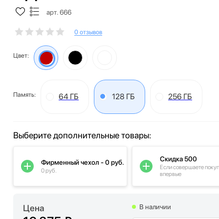
арт. 666
0 отзывов
Цвет:
Память:
64 ГБ
128 ГБ
256 ГБ
Выберите дополнительные товары:
Скидка 500
Фирменный чехол - 0 руб.
Если совершаете поку
0 руб.
впервые
Цена
В наличии