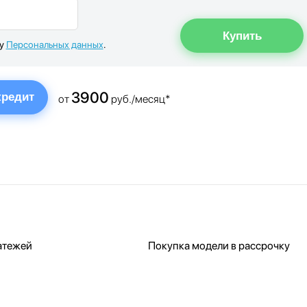
ку
Персональных данных
.
3900
кредит
от
руб./месяц*
атежей
Покупка модели в рассрочку