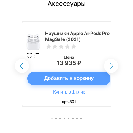
Аксессуары
ядное
Наушники Apple AirPods Pro
g EP-
MagSafe (2021)
 быстрой
Цена
13 935 ₽
ну
Добавить в корзину
Купить в 1 клик
арт. 891