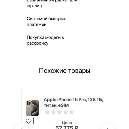
юр. лиц
Системой быстрых
платежей
Покупка модели в
рассрочку
Похожие товары
x 512 ГБ
Apple iPhone 15 Pro, 128 ГБ,
титан, eSIM
Цена
₽
57 775 ₽