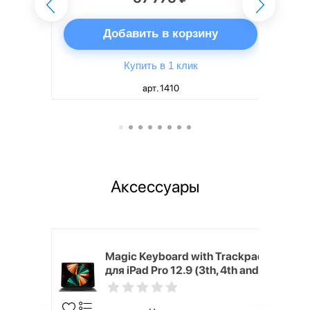
ну
Добавить в корзину
Купить в 1 клик
арт. 1410
Аксессуары
h Touch ID
Magic Keyboard with Trackpad
d русская,
для iPad Pro 12.9 (3th, 4th and
5th generation) русская,
черный