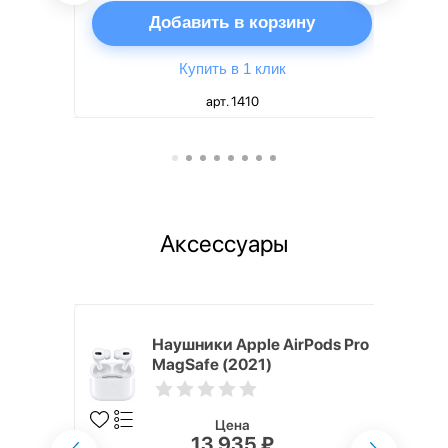
ну
Добавить в корзину
Купить в 1 клик
арт. 1410
Аксессуары
ядное
Наушники Apple AirPods Pro
g EP-
MagSafe (2021)
 быстрой
Цена
13 935 ₽