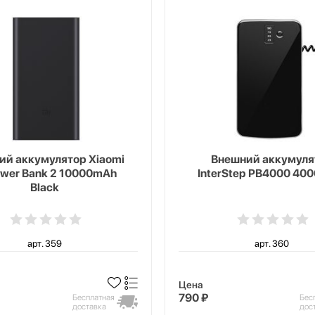
ий аккумулятор Xiaomi
Внешний аккумуля
ower Bank 2 10000mAh
InterStep PB4000 40
Black
арт. 359
арт. 360
Цена
790 ₽
Бесплатная
Бес
доставка
дос