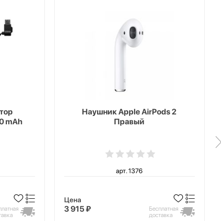
тор
Наушник Apple AirPods 2
00 mAh
Правый
арт. 1376
Цена
3 915 ₽
платная
Бесплатная
тавка
доставка