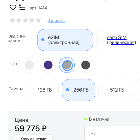
арт. 1414
0 отзывов
Вид сим-
eSIM
nano SIM
карты:
(электронная)
(физическая)
Цвет:
Память:
128 ГБ
256 ГБ
512 ГБ
Цена
В наличии
59 775 ₽
Хочу дешевле!