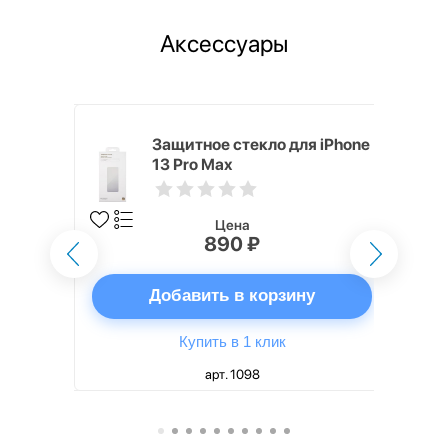
Аксессуары
ядное
Защитное стекло для iPhone
g EP-
13 Pro Max
 быстрой
Цена
890 ₽
ну
Добавить в корзину
Купить в 1 клик
арт. 1098