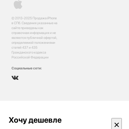
© 2013-2025 Продажа iPhone
в СПб. Сведения указанные на
сайте приведены как
справочная информация и не
являются публичной офертой,
определяемой положениями
статей 437 и 435
Гражданского кодекса
Российской Федерации
Социальные сети:
Хочу дешевле
×