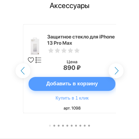
Аксессуары
ядное
Защитное стекло для iPhone
g EP-
13 Pro Max
 быстрой
Цена
890 ₽
ну
Добавить в корзину
Купить в 1 клик
арт. 1098