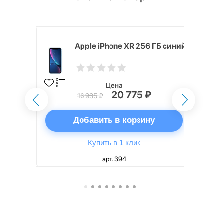
one 13 Pro
Apple iPhone XR 256 ГБ синий
te
Цена
20 775 ₽
16 935 ₽
ну
Добавить в корзину
Купить в 1 клик
арт. 394