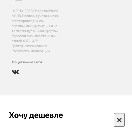
© 2013-2025 Продажа iPhone
в СПб. Сведения указанные на
сайте приведены как
справочная информация и не
являются публичной офертой,
определяемой положениями
статей 437 и 435
Гражданского кодекса
Российской Федерации
Социальные сети:
Хочу дешевле
×