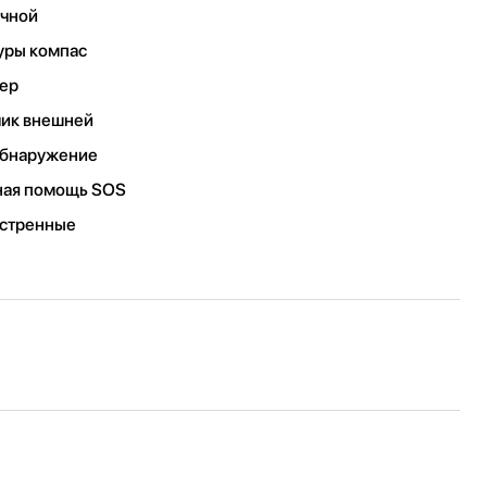
ечной
уры компас
мер
чик внешней
обнаружение
нная помощь SOS
кстренные