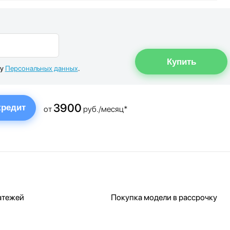
ку
Персональных данных
.
3900
кредит
от
руб./месяц*
атежей
Покупка модели в рассрочку