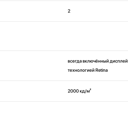
2
всегда включённый дисплей
технологией Retina
2000 кд/ м²