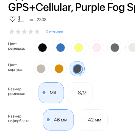
GPS+Cellular, Purple Fog 
арт. 2308
0 отзывов
Цвет
ремешка:
Цвет
корпуса:
Размер
M/L
S/M
ремешка:
Размер
46 мм
42 мм
циферблата: