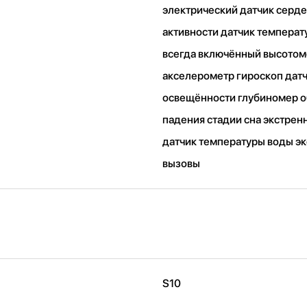
электрический датчик серд
активности датчик температ
всегда включённый высото
акселерометр гироскоп дат
освещённости глубиномер 
падения стадии сна экстре
датчик температуры воды э
вызовы
S10