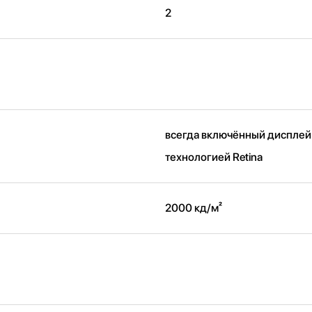
2
всегда включённый дисплей
технологией Retina
2000 кд/ м²