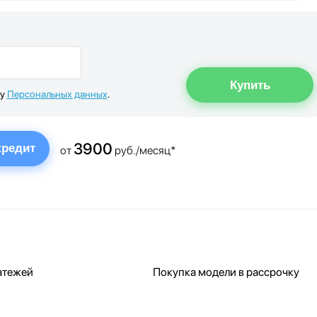
ку
Персональных данных
.
3900
кредит
от
руб./месяц*
атежей
Покупка модели в рассрочку