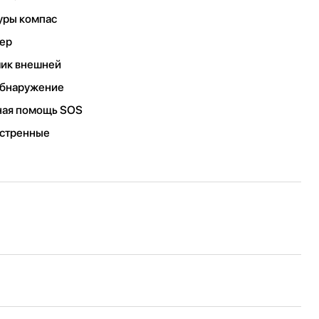
уры компас
мер
чик внешней
обнаружение
нная помощь SOS
кстренные