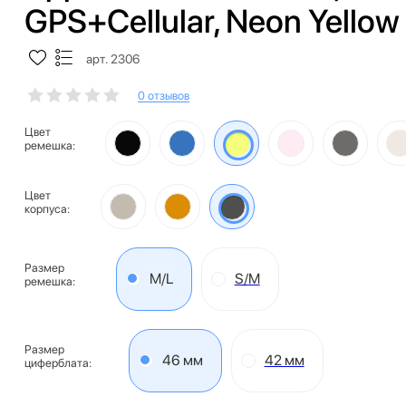
GPS+Cellular, Neon Yellow
арт. 2306
0 отзывов
Цвет
ремешка:
Цвет
корпуса:
Размер
M/L
S/M
ремешка:
Размер
46 мм
42 мм
циферблата: