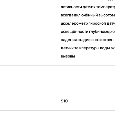
активности датчик температ
всегда включённый высото
акселерометр гироскоп дат
освещённости глубиномер 
падения стадии сна экстре
датчик температуры воды э
вызовы
S10