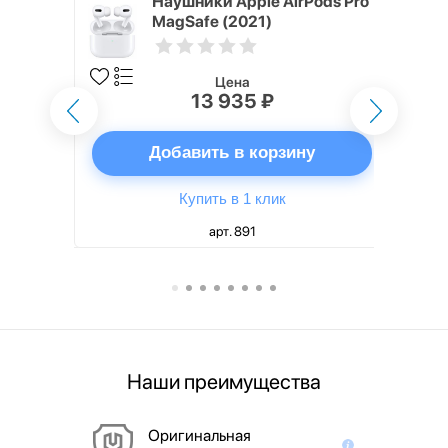
ядное
Наушники Apple AirPods Pro
g EP-
MagSafe (2021)
 быстрой
Цена
13 935 ₽
ну
Добавить в корзину
Купить в 1 клик
арт. 891
Наши преимущества
Оригинальная