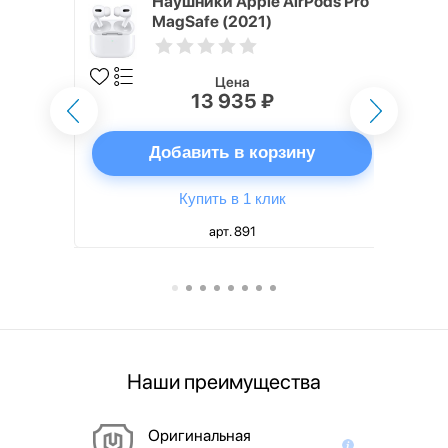
ядное
Наушники Apple AirPods Pro
g EP-
MagSafe (2021)
 быстрой
Цена
13 935 ₽
ну
Добавить в корзину
Купить в 1 клик
арт. 891
Наши преимущества
Оригинальная