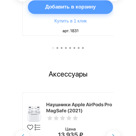
ну
Добавить в корзину
Купить в 1 клик
арт. 1831
Аксессуары
ядное
Наушники Apple AirPods Pro
g EP-
MagSafe (2021)
 быстрой
Цена
13 935 ₽