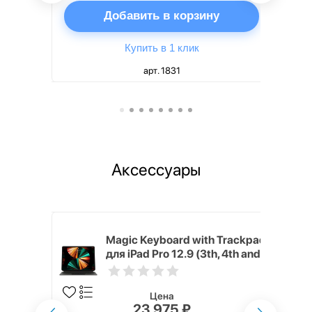
ну
Добавить в корзину
Купить в 1 клик
арт. 1831
Аксессуары
h Touch ID
Magic Keyboard with Trackpad
d русская,
для iPad Pro 12.9 (3th, 4th and
5th generation) русская,
черный
Цена
23 975 ₽