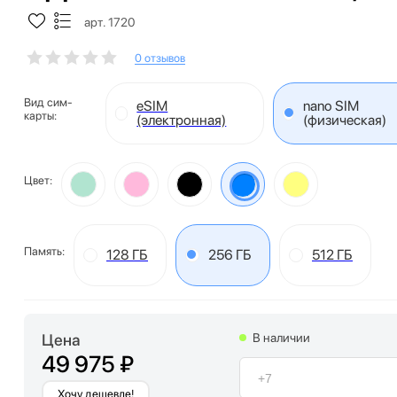
арт. 1720
0 отзывов
Вид сим-
eSIM
nano SIM
карты:
(электронная)
(физическая)
Цвет:
Память:
128 ГБ
256 ГБ
512 ГБ
Цена
В наличии
49 975 ₽
Хочу дешевле!