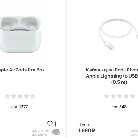
ple AirPods Pro Box
Кабель для iPod, iPhon
Apple Lightning to USB
(0.5 m)
арт. 1377
арт. 348
Цена
1 690 ₽
Бесплатная
Бес
доставка
дос