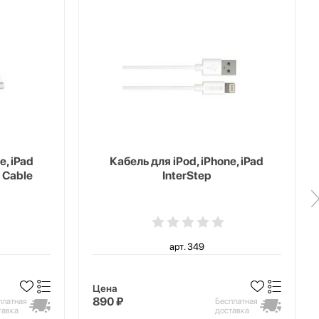
e, iPad
Кабель для iPod, iPhone, iPad
 Cable
InterStep
арт. 349
Цена
890 ₽
платная
Бесплатная
тавка
доставка