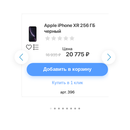
 ГБ черный
Apple iPhone XR 256 ГБ
черный
Цена
20 775 ₽
16 935 ₽
ну
Добавить в корзину
Купить в 1 клик
арт. 396