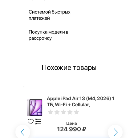
Системой быстрых
платежей
Покупка модели в
рассрочку
Похожие товары
M4, 2026)
Apple iPad Air 13 (M4, 2026) 1
lar,
ТБ, Wi-Fi + Cellular,
Фиолетовый (Purple)
Цена
124 990 ₽