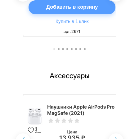
ну
Добавить в корзину
Купить в 1 клик
арт. 2671
Аксессуары
ядное
Наушники Apple AirPods Pro
g EP-
MagSafe (2021)
 быстрой
Цена
13 935 ₽