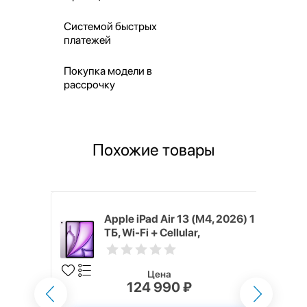
Системой быстрых
платежей
Покупка модели в
рассрочку
Похожие товары
M4, 2026)
Apple iPad Air 13 (M4, 2026) 1
lar,
ТБ, Wi-Fi + Cellular,
Фиолетовый (Purple)
Цена
124 990 ₽