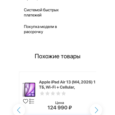
Системой быстрых
платежей
Покупка модели в
рассрочку
Похожие товары
M4, 2026)
Apple iPad Air 13 (M4, 2026) 1
lar,
ТБ, Wi-Fi + Cellular,
Фиолетовый (Purple)
Цена
124 990 ₽