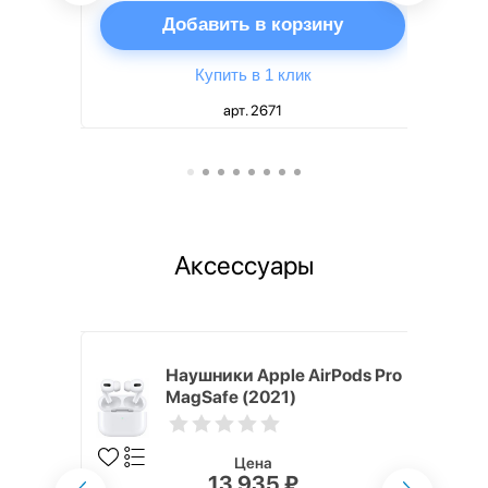
ну
Добавить в корзину
Купить в 1 клик
арт. 2671
Аксессуары
ядное
Наушники Apple AirPods Pro
g EP-
MagSafe (2021)
 быстрой
Цена
13 935 ₽