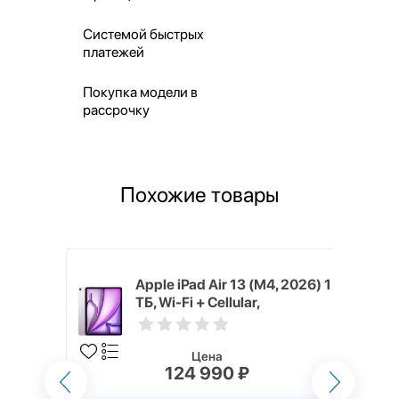
Системой быстрых
платежей
Покупка модели в
рассрочку
Похожие товары
M4, 2026)
Apple iPad Air 13 (M4, 2026) 1
lar,
ТБ, Wi-Fi + Cellular,
Фиолетовый (Purple)
Цена
124 990 ₽