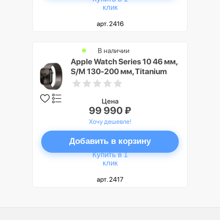
клик
арт. 2416
В наличии
Apple Watch Series 10 46 мм,
S/M 130-200 мм, Titanium
Case GPS+Cellular, Slate
(серый/темный)
Цена
99 990 ₽
Хочу дешевле!
Добавить в корзину
Купить в 1
клик
арт. 2417