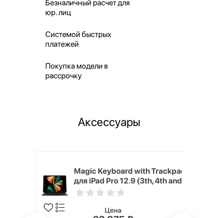
Безналичный расчет для
юр. лиц
Системой быстрых
платежей
Покупка модели в
рассрочку
Аксессуары
h Touch ID
Magic Keyboard with Trackpad
d русская,
для iPad Pro 12.9 (3th, 4th and
5th generation) русская,
черный
Цена