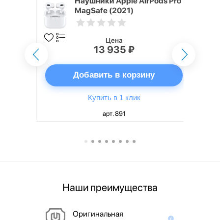
ядное
Наушники Apple AirPods Pro
g EP-
MagSafe (2021)
 быстрой
Цена
13 935 ₽
ну
Добавить в корзину
Купить в 1 клик
арт. 891
Наши преимущества
Оригинальная