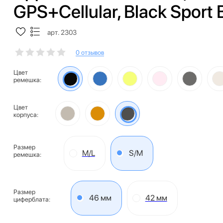
GPS+Cellular, Black Sport
арт. 2303
0 отзывов
Цвет
ремешка:
Цвет
корпуса:
Размер
M/L
S/M
ремешка:
Размер
46 мм
42 мм
циферблата: