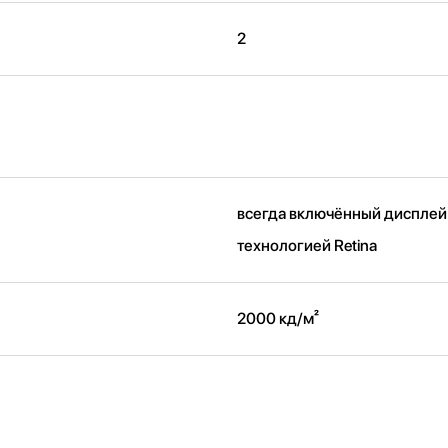
2
всегда включённый дисплей
технологией Retina
2000 кд/ м²