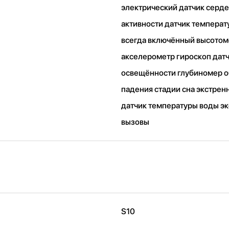
электрический датчик серд
активности датчик температ
всегда включённый высото
акселерометр гироскоп дат
освещённости глубиномер 
падения стадии сна экстре
датчик температуры воды э
вызовы
S10