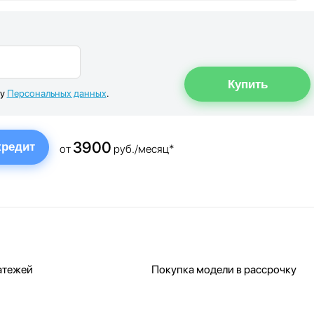
ку
Персональных данных
.
3900
кредит
от
руб./месяц*
атежей
Покупка модели в рассрочку