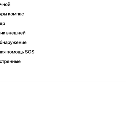
ечной
уры компас
мер
чик внешней
обнаружение
нная помощь SOS
кстренные