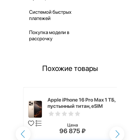
Системой быстрых
платежей
Покупка модели в
рассрочку
Похожие товары
 Max 1 ТБ,
Apple iPhone 16 Pro Max 1 ТБ,
M
пустынный титан, eSIM
Цена
96 875 ₽