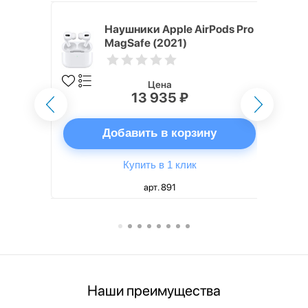
ядное
Наушники Apple AirPods Pro
g EP-
MagSafe (2021)
 быстрой
Цена
13 935 ₽
ну
Добавить в корзину
Купить в 1 клик
арт. 891
Наши преимущества