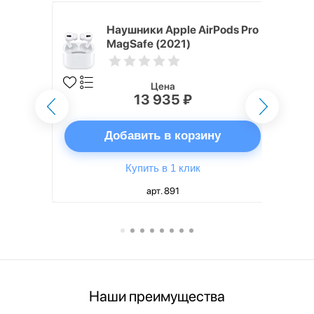
ядное
Наушники Apple AirPods Pro
g EP-
MagSafe (2021)
 быстрой
Цена
13 935 ₽
ну
Добавить в корзину
Купить в 1 клик
арт. 891
Наши преимущества