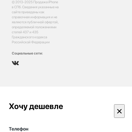
© 2013-2025 Продажа iPhone
в СПб. Сведения указанные на
сайте приведены как
справочная информация и не
являются публичной офертой,
определяемой положениями
статей 437 и 435
Гражданского кодекса
Российской Федерации
Социальные сети:
Хочу дешевле
×
Телефон