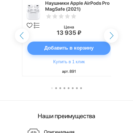
ядное
Наушники Apple AirPods Pro
g EP-
MagSafe (2021)
 быстрой
Цена
13 935 ₽
ну
Добавить в корзину
Купить в 1 клик
арт. 891
Наши преимущества
Оригинальная