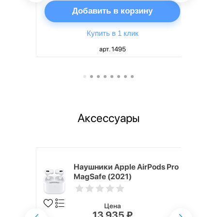
ну
Добавить в корзину
Купить в 1 клик
арт. 1495
Аксессуары
ядное
Наушники Apple AirPods Pro
g EP-
MagSafe (2021)
 быстрой
Цена
13 935 ₽