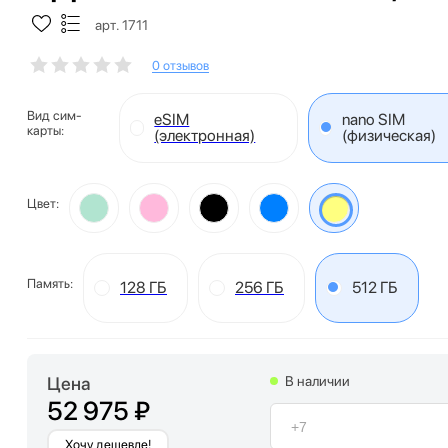
арт. 1711
0 отзывов
Вид сим-
eSIM
nano SIM
карты:
(электронная)
(физическая)
Цвет:
Память:
128 ГБ
256 ГБ
512 ГБ
Цена
В наличии
52 975 ₽
Хочу дешевле!