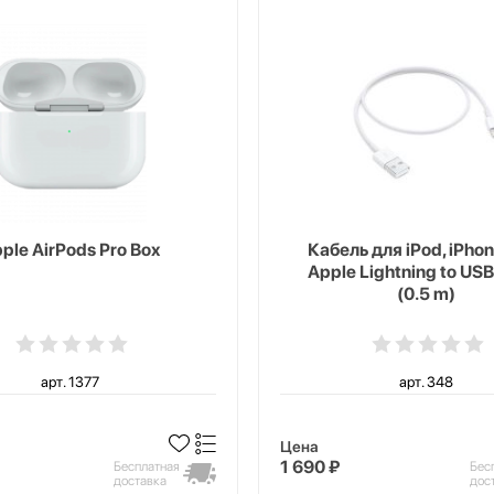
ple AirPods Pro Box
Кабель для iPod, iPhon
Apple Lightning to USB
(0.5 m)
арт. 1377
арт. 348
Цена
1 690 ₽
Бесплатная
Бес
доставка
дос