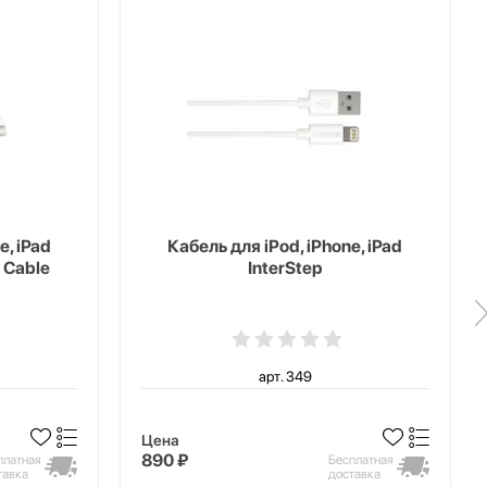
e, iPad
Кабель для iPod, iPhone, iPad
 Cable
InterStep
арт. 349
Цена
890 ₽
платная
Бесплатная
тавка
доставка