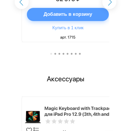
ну
Добавить в корзину
Купить в 1 клик
арт. 1715
Аксессуары
h Touch ID
Magic Keyboard with Trackpad
d русская,
для iPad Pro 12.9 (3th, 4th and
5th generation) русская,
черный