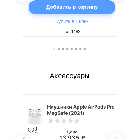
ну
Добавить в корзину
Купить в 1 клик
арт. 1482
Аксессуары
ядное
Наушники Apple AirPods Pro
g EP-
MagSafe (2021)
 быстрой
Цена
13 935 ₽